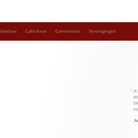
kbestuur
Catechese
Commissies
Verenigingen
"
IK
WI
DR
MI
Jo