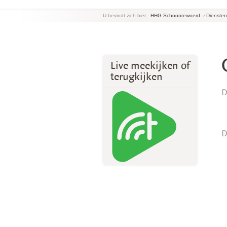
U bevindt zich hier:
HHG Schoonrewoerd
›
Diensten
Live meekijken of
terugkijken
D
D