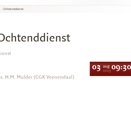
›
Ochtenddienst
Ochtenddienst
ienst
03
09:3
aug
2025
s. H.M. Mulder (CGK Veenendaal)