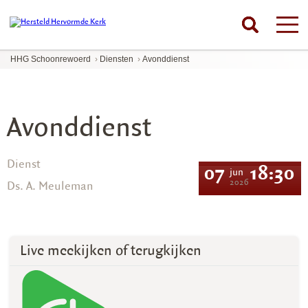
HHG Schoonrewoerd
›
Diensten
›
Avonddienst
Avonddienst
Dienst
07
18:30
jun
2026
Ds. A. Meuleman
Live meekijken of terugkijken